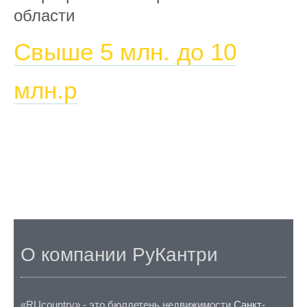
области
Свыше 5 млн. до 10
млн.р
О компании РуКантри
«RUcountry» - это бюллетень недвижимости
Санкт-