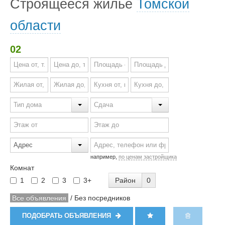
Строящееся жильё
Томской
области
02
например,
по ценам застройщика
Комнат
Район
0
1
2
3
3+
Все объявления
/
Без посредников
ПОДОБРАТЬ ОБЪЯВЛЕНИЯ